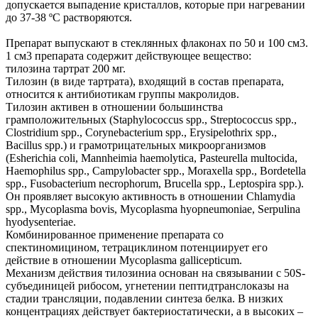
допускается выпадение кристаллов, которые при нагревании
до 37-38 ºС растворяются.
Препарат выпускают в стеклянных флаконах по 50 и 100 см3.
1 см3 препарата содержит действующее вещество:
тилозина тартрат 200 мг.
Тилозин (в виде тартрата), входящий в состав препарата,
относится к антибиотикам группы макролидов.
Тилозин активен в отношении большинства
грамположительных (Staphylococcus spp., Streptococcus spp.,
Clostridium spp., Corynebacterium spp., Erysipelothrix spp.,
Bacillus spp.) и грамотрицательных микроорганизмов
(Esherichia coli, Mannheimia haemolytica, Pasteurella multocida,
Haemophilus spp., Campylobacter spp., Moraxella spp., Bordetella
spp., Fusobacterium necrophorum, Brucella spp., Leptospira spp.).
Он проявляет высокую активность в отношении Chlamydia
spp., Mycoplasma bovis, Mycoplasma hyopneumoniae, Serpulina
hyodysenteriae.
Комбинированное применение препарата со
спектиномицином, тетрациклином потенциирует его
действие в отношении Mycoplasma gallicepticum.
Механизм действия тилозиниа основан на связывании с 50S-
субъединицей рибосом, угнетении пептидтранслоказы на
стадии трансляции, подавлении синтеза белка. В низких
концентрациях действует бактериостатически, а в высоких –