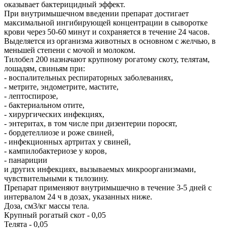
оказывает бактерицидный эффект.
При внутримышечном введении препарат достигает
максимальной ингибирующей концентрации в сыворотке
крови через 50-60 минут и сохраняется в течение 24 часов.
Выделяется из организма животных в основном с желчью, в
меньшей степени с мочой и молоком.
Тилобел 200 назначают крупному рогатому скоту, телятам,
лошадям, свиньям при:
- воспалительных респираторных заболеваниях,
- метрите, эндометрите, мастите,
- лептоспирозе,
- бактериальном отите,
- хирургических инфекциях,
- энтеритах, в том числе при дизентерии поросят,
- бордетеллиозе и роже свиней,
- инфекционных артритах у свиней,
- кампилобактериозе у коров,
- панариции
и других инфекциях, вызываемых микроорганизмами,
чувствительными к тилозину.
Препарат применяют внутримышечно в течение 3-5 дней с
интервалом 24 ч в дозах, указанных ниже.
Доза, см3/кг массы тела.
Крупный рогатый скот - 0,05
Телята - 0,05