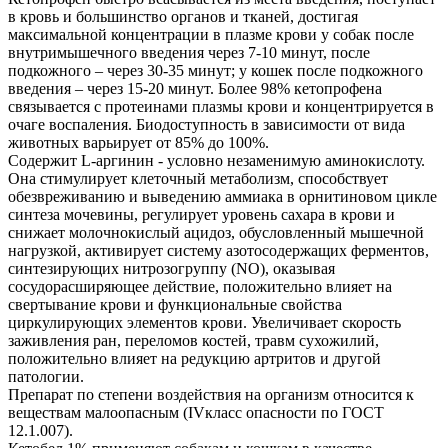
в кровь и большинство органов и тканей, достигая
максимальной концентрации в плазме крови у собак после
внутримышечного введения через 7-10 минут, после
подкожного – через 30-35 минут; у кошек после подкожного
введения – через 15-20 минут. Более 98% кетопрофена
связывается с протеинами плазмы крови и концентрируется в
очаге воспаления. Биодоступность в зависимости от вида
животных варьирует от 85% до 100%.
Содержит L-аргинин - условно незаменимую аминокислоту.
Она стимулирует клеточный метаболизм, способствует
обезвреживанию и выведению аммиака в орнитиновом цикле
синтеза мочевины, регулирует уровень сахара в крови и
снижает молочнокислый ацидоз, обусловленный мышечной
нагрузкой, активирует систему азотосодержащих ферментов,
синтезирующих нитрозогруппу (NО), оказывая
сосудорасширяющее действие, положительно влияет на
свертывание крови и функциональные свойства
циркулирующих элементов крови. Увеличивает скорость
заживления ран, переломов костей, травм сухожилий,
положительно влияет на редукцию артритов и другой
патологии.
Препарат по степени воздействия на организм относится к
веществам малоопасным (IVкласс опасности по ГОСТ
12.1.007).