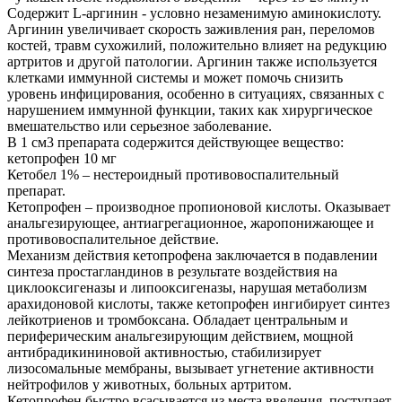
Содержит L-аргинин - условно незаменимую аминокислоту.
Аргинин увеличивает скорость заживления ран, переломов
костей, травм сухожилий, положительно влияет на редукцию
артритов и другой патологии. Аргинин также используется
клетками иммунной системы и может помочь снизить
уровень инфицирования, особенно в ситуациях, связанных с
нарушением иммунной функции, таких как хирургическое
вмешательство или серьезное заболевание.
В 1 см3 препарата содержится действующее вещество:
кетопрофен 10 мг
Кетобел 1% – нестероидный противовоспалительный
препарат.
Кетопрофен – производное пропионовой кислоты. Оказывает
анальгезирующее, антиагрегационное, жаропонижающее и
противовоспалительное действие.
Механизм действия кетопрофена заключается в подавлении
синтеза простагландинов в результате воздействия на
циклооксигеназы и липооксигеназы, нарушая метаболизм
арахидоновой кислоты, также кетопрофен ингибирует синтез
лейкотриенов и тромбоксана. Обладает центральным и
периферическим анальгезирующим действием, мощной
антибрадикининовой активностью, стабилизирует
лизосомальные мембраны, вызывает угнетение активности
нейтрофилов у животных, больных артритом.
Кетопрофен быстро всасывается из места введения, поступает