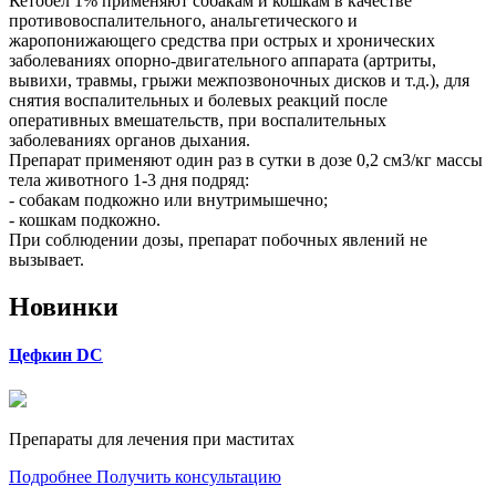
Кетобел 1% применяют собакам и кошкам в качестве
противовоспалительного, анальгетического и
жаропонижающего средства при острых и хронических
заболеваниях опорно-двигательного аппарата (артриты,
вывихи, травмы, грыжи межпозвоночных дисков и т.д.), для
снятия воспалительных и болевых реакций после
оперативных вмешательств, при воспалительных
заболеваниях органов дыхания.
Препарат применяют один раз в сутки в дозе 0,2 см3/кг массы
тела животного 1-3 дня подряд:
- собакам подкожно или внутримышечно;
- кошкам подкожно.
При соблюдении дозы, препарат побочных явлений не
вызывает.
Новинки
Цефкин DC
Препараты для лечения при маститах
Подробнее
Получить консультацию