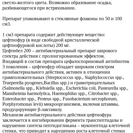
светло-желтого цвета. Возможно образование осадка,
разбивающегося при встряхивании.
Препарат упаковывают в стеклянные флаконы по 50 и 100
см3.
1 см3 препарата содержит действующее вещество:
цефтиофур (в виде свободной кристаллической
цефтиофуровой кислоты) 200 мг.
Цефтибел 200 – антибактериальный препарат широкого
спектра действия с пролонгированным эффектом.
Входящий в состав препарата цефалоспориновый антибиотик
3 поколения – цефтиофур обладает широким спектром
антибактериального действия, активен в отношении
грамположительных (Streptococcus spp., Staphylococcus spp.,
Trueperella pyogenes,Bacillus spp.) и грамотрицательных
(Salmonella spp., Klebsiella spp., Escherichia coli, Pasteurella spp.,
Mannheimia haemolytica, Haemophilus spp., Citrobacter spp.,
Enterobacter spp., Proteus spp., Fusobacterium necrophorum,
Porphyromonas levii) микроорганизмов, включая штаммы,
продуцирующие β-лактамазу.
Механизм антибактериального действия цефтиофура
заключается в ингибировании фермента транспептидазы и
нарушении синтеза пептидогликана – мукопептида клеточной
стенки, что приводит к нарушению роста клеточной стенки