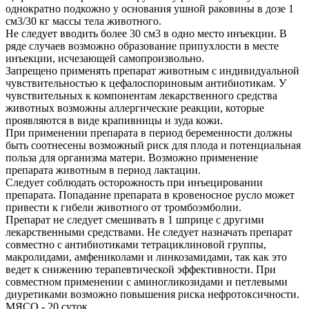
однократно подкожно у основания ушной раковины в дозе 1
см3/30 кг массы тела животного.
Не следует вводить более 30 см3 в одно место инъекции. В
ряде случаев возможно образование припухлости в месте
инъекции, исчезающей самопроизвольно.
Запрещено применять препарат животным с индивидуальной
чувствительностью к цефалоспориновым антибиотикам. У
чувствительных к компонентам лекарственного средства
животных возможны аллергические реакции, которые
проявляются в виде крапивницы и зуда кожи.
При применении препарата в период беременности должны
быть соотнесены возможный риск для плода и потенциальная
польза для организма матери. Возможно применение
препарата животным в период лактации.
Следует соблюдать осторожность при инъецировании
препарата. Попадание препарата в кровеносное русло может
привести к гибели животного от тромбоэмболии.
Препарат не следует смешивать в 1 шприце с другими
лекарственными средствами. Не следует назначать препарат
совместно с антибиотиками тетрациклиновой группы,
макролидами, амфениколами и линкозамидами, так как это
ведет к снижению терапевтической эффективности. При
совместном применении с аминогликозидами и петлевыми
диуретиками возможно повышения риска нефротоксичности.
МЯСО - 20 суток