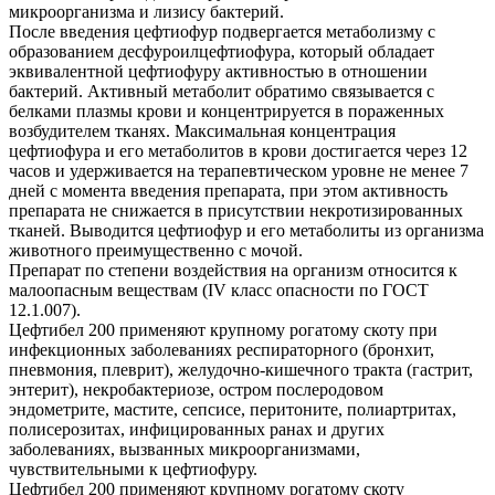
микроорганизма и лизису бактерий.
После введения цефтиофур подвергается метаболизму с
образованием десфуроилцефтиофура, который обладает
эквивалентной цефтиофуру активностью в отношении
бактерий. Активный метаболит обратимо связывается с
белками плазмы крови и концентрируется в пораженных
возбудителем тканях. Максимальная концентрация
цефтиофура и его метаболитов в крови достигается через 12
часов и удерживается на терапевтическом уровне не менее 7
дней с момента введения препарата, при этом активность
препарата не снижается в присутствии некротизированных
тканей. Выводится цефтиофур и его метаболиты из организма
животного преимущественно с мочой.
Препарат по степени воздействия на организм относится к
малоопасным веществам (IV класс опасности по ГОСТ
12.1.007).
Цефтибел 200 применяют крупному рогатому скоту при
инфекционных заболеваниях респираторного (бронхит,
пневмония, плеврит), желудочно-кишечного тракта (гастрит,
энтерит), некробактериозе, остром послеродовом
эндометрите, мастите, сепсисе, перитоните, полиартритах,
полисерозитах, инфицированных ранах и других
заболеваниях, вызванных микроорганизмами,
чувствительными к цефтиофуру.
Цефтибел 200 применяют крупному рогатому скоту