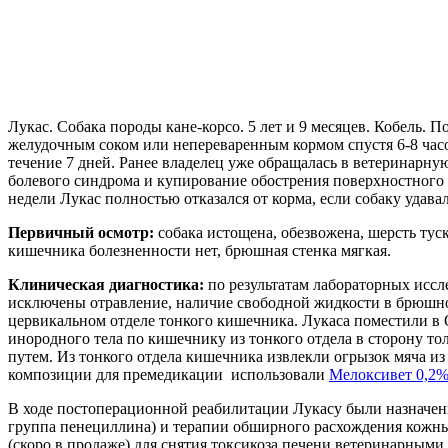
Лукас. Собака породы кане-корсо. 5 лет и 9 месяцев. Кобель
желудочным соком или непереваренным кормом спустя 6-8 часов
течение 7 дней. Ранее владелец уже обращалась в ветеринарну
болевого синдрома и купирование обострения поверхностного 
недели Лукас полностью отказался от корма, если собаку удава
Первичный осмотр:
собака истощена, обезвожена, шерсть туск
кишечника болезненности нет, брюшная стенка мягкая.
Клиническая диагностика:
по результатам лабораторных исс
исключены отравление, наличие свободной жидкости в брюшно
цервикальном отделе тонкого кишечника. Лукаса поместили в 
инородного тела по кишечнику из тонкого отдела в сторону т
путем. Из тонкого отдела кишечника извлекли огрызок мяча и
композиции для премедикации использовали
Мелоксивет 0,2
В ходе постоперационной реабилитации Лукасу были назначе
группа пенециллина) и терапии обширного расхождения кожны
(скоро в продаже) для снятия токсикоза печени ветеринарными