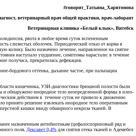
#говорит_Татьяна_Харитонова
агност, ветеринарный врач общей практики, врач-лаборант
Ветеринарная клиника «Белый клык», Витебск
полидипсия, рвота в любое время суток вспененным
ость слизистых оболочек. Периодический отказ от корма в
ую колику. Было назначено лечение, направленное на снятие
стояния наступало ухудшение, симптомы нарастали: в течение
ние получаса, прекратилась дефекация.
сине-бордового оттенка, дыхание частое, при пальпации
 области кишечника, УЗИ-диагностики брюшной полости были
а и обнаружено инородное тело неопределенной формы в илео-
ическим действием в течение суток не привело к движению
было принято решение извлекать инородное тело оперативным
типерстной кишки ввиду обширного некроза тканей. В
ранее назначенным антибиотикам (цефалоспориновый ряд и
онного поля,
Дексавет 0,4%
для снятия отека тканей и Адемебел