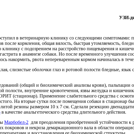
УЗИ-ди
. Поступил в ветеринарную клинику со следующими симптомами: 
 после кормления, общая вялость, быстрая утомляемость, бледн
ю клинику с подозрением на расстройство пищеварения и кишечн
гастрита в анамнезе собаки. Но после временного улучшения со
лось накормить, рвота непереваренным кормом начиналась в тече
лая, слизистые оболочки глаз и ротовой полости бледные, язык 
ледований (общий и биохимический анализы крови), пальпации
й полости, внутренние кровотечения, язвы желудка и кишечник
ОРИТ (стационар). Применение слабительного средства с осмот
олстого. На вторые сутки после помещения собаки в стационар 
з литой резины размером 10 х 7 см. Сделали резекцию двенадца
%
в качестве анальгетического средства длительного действия.
ны
Марбобел-2
для преодоления приобретенной устойчивости к 
х покровов и некроза демаркационного вала в области операци
 препаратами и восстановления ее биохимической структуры.