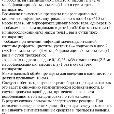
- поросята: внутримышечно 1 см3/10 кг массы тела (2 мг
марбофлоксацина/кг массы тела) 1 раз в сутки трех-
пятикратно.
Возможно применение препарата при респираторных,
кишечных инфекциях, внутримышечно в дозе 4 см3/ 10 кг
массы тела (8 мг марбофлоксацина/кг массы тела) однократно.
- собакам и кошкам подкожно в дозе 1 см3/10 кг массы тела (2
мг марбофлоксацина/кг массы тела) 1 раз в сутки трех-
пятикратно;
- собакам при лечении инфекций мочевыделительной
системы (нефриты, циститы, уретриты) – подкожно в дозе 2
см3/10 кг массы тела (4 мг марбофлоксацина/кг массы тела) 1
раз в 4 суток трехкратно;
- кроликам подкожно в дозе 0,1-0,25 см3/кг массы тела (2-5 мг
марбофлоксацина/кг массы тела) 1 раз в сутки трех-
пятикратно.
Максимальный объём препарата для введения в одно место не
должен превышать 10 см3.
Следует избегать пропуска очередной дозы препарата, так как
это ведет к снижению терапевтической эффективности. В
случае пропуска одной дозы, применение препарата
возобновляют в той же дозировке по той же схеме.
В редких случаях возможны аллергические реакции. При
появлении аллергических реакций препарат следует отменить
и назначить антигистаминные средства и препараты кальция.