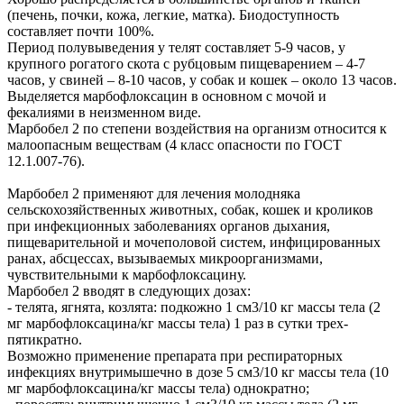
(печень, почки, кожа, легкие, матка). Биодоступность
составляет почти 100%.
Период полувыведения у телят составляет 5-9 часов, у
крупного рогатого скота с рубцовым пищеварением – 4-7
часов, у свиней – 8-10 часов, у собак и кошек – около 13 часов.
Выделяется марбофлоксацин в основном с мочой и
фекалиями в неизменном виде.
Марбобел 2 по степени воздействия на организм относится к
малоопасным веществам (4 класс опасности по ГОСТ
12.1.007-76).
Марбобел 2 применяют для лечения молодняка
сельскохозяйственных животных, собак, кошек и кроликов
при инфекционных заболеваниях органов дыхания,
пищеварительной и мочеполовой систем, инфицированных
ранах, абсцессах, вызываемых микроорганизмами,
чувствительными к марбофлоксацину.
Марбобел 2 вводят в следующих дозах:
- телята, ягнята, козлята: подкожно 1 см3/10 кг массы тела (2
мг марбофлоксацина/кг массы тела) 1 раз в сутки трех-
пятикратно.
Возможно применение препарата при респираторных
инфекциях внутримышечно в дозе 5 см3/10 кг массы тела (10
мг марбофлоксацина/кг массы тела) однократно;