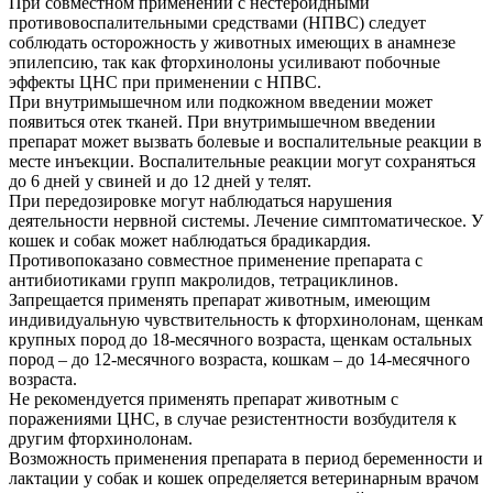
При совместном применении с нестероидными
противовоспалительными средствами (НПВС) следует
соблюдать осторожность у животных имеющих в анамнезе
эпилепсию, так как фторхинолоны усиливают побочные
эффекты ЦНС при применении с НПВС.
При внутримышечном или подкожном введении может
появиться отек тканей. При внутримышечном введении
препарат может вызвать болевые и воспалительные реакции в
месте инъекции. Воспалительные реакции могут сохраняться
до 6 дней у свиней и до 12 дней у телят.
При передозировке могут наблюдаться нарушения
деятельности нервной системы. Лечение симптоматическое. У
кошек и собак может наблюдаться брадикардия.
Противопоказано совместное применение препарата с
антибиотиками групп макролидов, тетрациклинов.
Запрещается применять препарат животным, имеющим
индивидуальную чувствительность к фторхинолонам, щенкам
крупных пород до 18-месячного возраста, щенкам остальных
пород – до 12-месячного возраста, кошкам – до 14-месячного
возраста.
Не рекомендуется применять препарат животным с
поражениями ЦНС, в случае резистентности возбудителя к
другим фторхинолонам.
Возможность применения препарата в период беременности и
лактации у собак и кошек определяется ветеринарным врачом