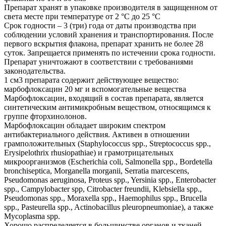
Препарат хранят в упаковке производителя в защищенном от
света месте при температуре от 2 °С до 25 °С
Срок годности – 3 (три) года от даты производства при
соблюдении условий хранения и транспортирования. После
первого вскрытия флакона, препарат хранить не более 28
суток. Запрещается применять по истечении срока годности.
Препарат уничтожают в соответствии с требованиями
законодательства.
1 см3 препарата содержит действующее вещество:
марбофлоксацин 20 мг и вспомогательные вещества
Марбофлоксацин, входящий в состав препарата, является
синтетическим антимикробным веществом, относящимся к
группе фторхинолонов.
Марбофлоксацин обладает широким спектром
антибактериального действия. Активен в отношении
грамположительных (Staphylococcus spp., Streptococcus spp.,
Erysipelothrix rhusiopathiae) и грамотрицательных
микроорганизмов (Escherichia coli, Salmonella spp., Bordetella
bronchiseptica, Morganella morganii, Serratia marcescens,
Pseudomonas aeruginosa, Proteus spp., Yersinia spp., Enterobacter
spp., Campylobacter spp, Citrobacter freundii, Klebsiella spp.,
Pseudomonas spp., Moraxella spp., Haemophilus spp., Brucella
spp., Pasteurella spp., Actinobacillus pleuropneumoniae), а также
Мусорlasma spp.
Хорошо распределяется в большинстве органов и тканей