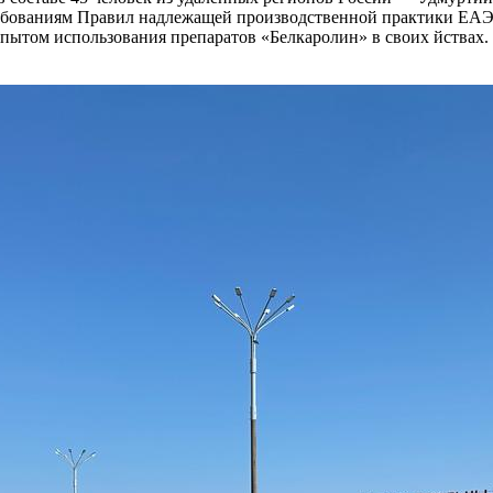
ребованиям Правил надлежащей производственной практики ЕА
пытом использования препаратов «Белкаролин» в своих йствах. 