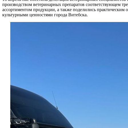
производством ветеринарных препаратов соответствующем т
ассортиментом продукции, а также поделились практическим о
культурными ценностями города Витебска.