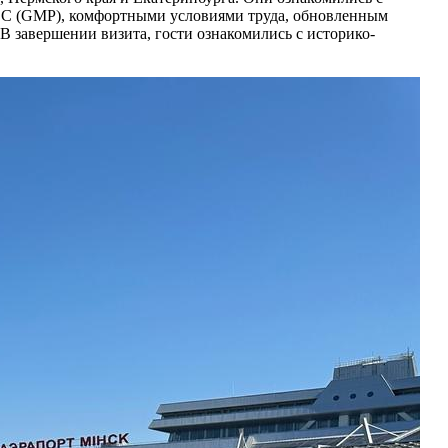
ЭС (GMP), комфортными условиями труда, обновленным
В завершении визита, гости ознакомились с историко-