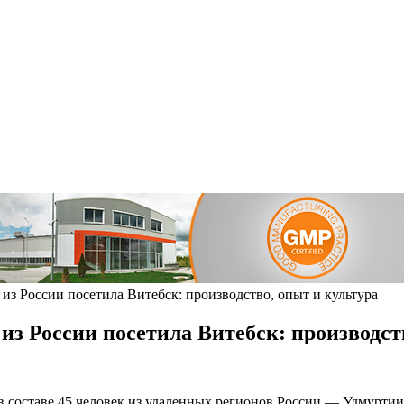
из России посетила Витебск: производство, опыт и культура
з России посетила Витебск: производст
в составе 45 человек из удаленных регионов России — Удмуртии