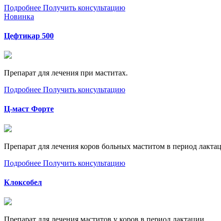
Подробнее
Получить консультацию
Новинка
Цефтикар 500
Препарат для лечения при маститах.
Подробнее
Получить консультацию
Ц-маст Форте
Препарат для лечения коров больных маститом в период лакта
Подробнее
Получить консультацию
Клоксобел
Препарат для лечения маститов у коров в период лактации.