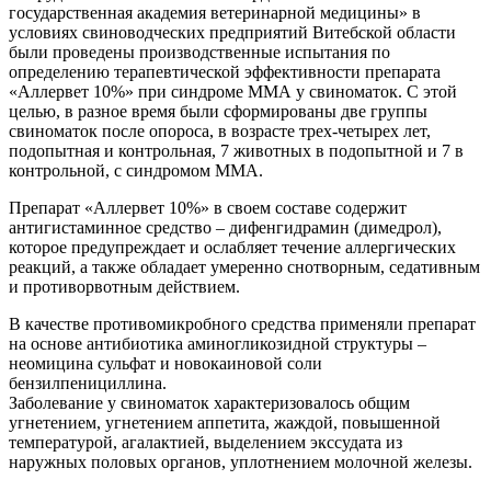
государственная академия ветеринарной медицины» в
условиях свиноводческих предприятий Витебской области
были проведены производственные испытания по
определению терапевтической эффективности препарата
«Аллервет 10%» при синдроме ММА у свиноматок. С этой
целью, в разное время были сформированы две группы
свиноматок после опороса, в возрасте трех-четырех лет,
подопытная и контрольная, 7 животных в подопытной и 7 в
контрольной, с синдромом ММА.
Препарат «Аллервет 10%» в своем составе содержит
антигистаминное средство – дифенгидрамин (димедрол),
которое предупреждает и ослабляет течение аллергических
реакций, а также обладает умеренно снотворным, седативным
и противорвотным действием.
В качестве противомикробного средства применяли препарат
на основе антибиотика аминогликозидной структуры –
неомицина сульфат и новокаиновой соли
бензилпенициллина.
Заболевание у свиноматок характеризовалось общим
угнетением, угнетением аппетита, жаждой, повышенной
температурой, агалактией, выделением экссудата из
наружных половых органов, уплотнением молочной железы.