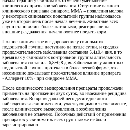
начала терапии у свиноматок отмечено уменьшение
клинических признаков заболевания. Отсутствие важного
клинического признака синдрома ММА – появления молока,
у некоторых свиноматок подопытной группы наблюдалось
уже на второй день после начала лечения. Животные всех
групп становились более активными, реагировали на
внешние раздражения, начали охотнее поедать корм.
Полное клиническое выздоровление у свиноматок
подопытной группы наступило на пятые сутки, и средняя
продолжительность заболевания составила 5,4±0,4 дня, в то
время как у свиноматок контрольной группы длительность
заболевания составила 6,8±0,8 дня. Заболевание у животных
подопытной группы протекала в более легкой форме, что
несомненно доказывает положительное влияние препарата
«Аллервет 10%» при синдроме ММА.
После клинического выздоровления препараты продолжали
применять на протяжении двух суток, во избежание рецидива
заболевания. Во время дальнейшего десятидневного
наблюдения за свиноматками, участвующими в эксперименте,
после клинического выздоровления, возобновления
заболевания не отмечено. Побочных действий от применения
препаратов у свиноматок всех групп также не было
зарегистрировано.