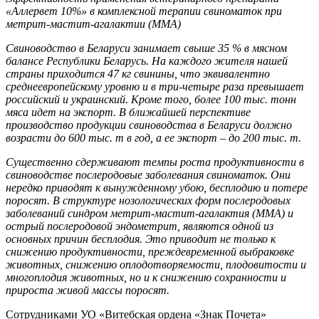
«Аллервет 10%» в комплексной терапии свиноматок при
метрит-мастит-агалактии (ММА)
Свиноводство в Беларуси занимает свыше 35 % в мясном
балансе Республики Беларусь. На каждого жителя нашей
страны приходится 47 кг свинины, что эквивалентно
среднеевропейскому уровню и в три-четыре раза превышает
российский и украинский. Кроме того, более 100 тыс. тонн
мяса идет на экспорт. В ближайшей перспективе
производство продукции свиноводства в Беларуси должно
возрасти до 600 тыс. т в год, а ее экспорт – до 200 тыс. т.
Существенно сдерживают темпы роста продуктивности в
свиноводстве послеродовые заболевания свиноматок. Они
нередко приводят к вынужденному убою, бесплодию и потере
поросят. В структуре нозологических форм послеродовых
заболеваний синдром метрит-мастит-агалактия (ММА) и
острый послеродовой эндометрит, являются одной из
основных причин бесплодия. Это приводит не только к
снижению продуктивности, преждевременной выбраковке
животных, снижению оплодотворяемости, плодовитости и
многоплодия животных, но и к снижению сохранности и
прироста живой массы поросят.
Сотрудниками УО «Витебская ордена «Знак Почета»