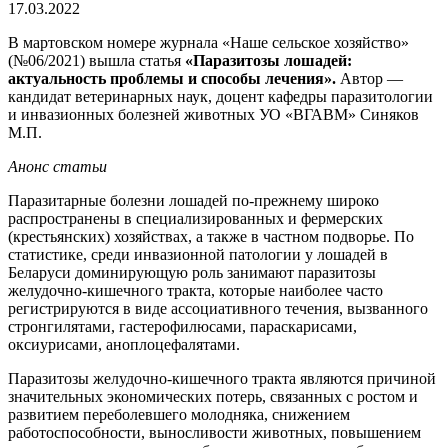
17.03.2022
В мартовском номере журнала «Наше сельское хозяйство»
(№06/2021) вышла статья
«
Паразитозы лошадей:
актуальность проблемы и способы лечения».
Автор —
кандидат ветеринарных наук, доцент кафедры паразитологии
и инвазионных болезней животных УО «ВГАВМ» Синяков
М.П.
Анонс статьи
Паразитарные болезни лошадей по-прежнему широко
распространены в специализированных и фермерских
(крестьянских) хозяйствах, а также в частном подворье. По
статистике, среди инвазионной патологии у лошадей в
Беларуси доминирующую роль занимают паразитозы
желудочно-кишечного тракта, которые наиболее часто
регистрируются в виде ассоциативного течения, вызванного
стронгилятами, гастерофилюсами, параскарисами,
оксиурисами, аноплоцефалятами.
Паразитозы желудочно-кишечного тракта являются причиной
значительных экономических потерь, связанных с ростом и
развитием переболевшего молодняка, снижением
работоспособности, выносливости животных, повышением