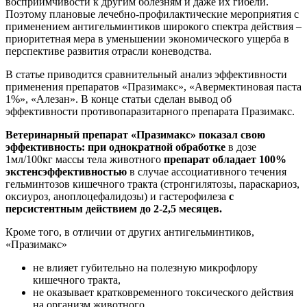
восприимчивости к другим болезням и даже их гибели.
Поэтому плановые лечебно-профилактические мероприятия с
применением антигельминтиков широкого спектра действия –
приоритетная мера в уменьшении экономического ущерба в
перспективе развития отрасли коневодства.
В статье приводится сравнительный анализ эффективности
применения препаратов «Празимакс», «Авермектиновая паста
1%», «Алезан». В конце статьи сделан вывод об
эффективности противопаразитарного препарата Празимакс.
Ветеринарный препарат «Празимакс» показал свою
эффективность: при однократной обработке
в дозе
1мл/100кг массы тела животного
препарат обладает 100%
экстенсэффективностью
в случае ассоциативного течения
гельминтозов кишечного тракта (стронгилятозы, параскариоз,
оксиуроз, аноплоцефалидозы) и гастерофилеза
с
персистентным действием до 2-2,5 месяцев.
Кроме того, в отличии от других антигельминтиков,
«Празимакс»
не влияет губительно на полезную микрофлору
кишечного тракта,
не оказывает кратковременного токсического действия
на организм животного