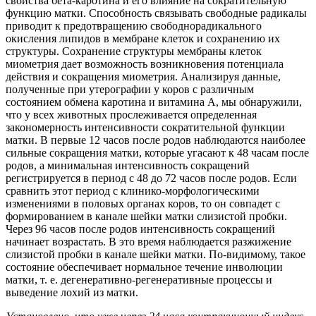
свойства бета-каротина и его влияние на сократительную
функцию матки. Способность связывать свободные радикалы
приводит к предотвращению свободнорадикального
окисления липидов в мембране клеток и сохранению их
структуры. Сохранение структуры мембраны клеток
миометрия дает возможность возникновения потенциала
действия и сокращения миометрия. Анализируя данные,
полученные при утерографии у коров с различным
состоянием обмена каротина и витамина А, мы обнаружили,
что у всех животных прослеживается определенная
закономерность интенсивности сократительной функции
матки. В первые 12 часов после родов наблюдаются наиболее
сильные сокращения матки, которые угасают к 48 часам после
родов, а минимальная интенсивность сокращений
регистрируется в период с 48 до 72 часов после родов. Если
сравнить этот период с клинико-морфологическими
изменениями в половых органах коров, то он совпадет с
формированием в канале шейки матки слизистой пробки.
Через 96 часов после родов интенсивность сокращений
начинает возрастать. В это время наблюдается разжижение
слизистой пробки в канале шейки матки. По-видимому, такое
состояние обеспечивает нормальное течение инволюции
матки, т. е. дегенеративно-регенеративные процессы и
выведение лохий из матки.