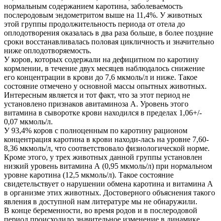
нормальным содержанием каротина, заболеваемость
послеродовым эндометритом выше на 11,4%. У животных
этой группы продолжительность периода от отела до
оплодотворения оказалась в два раза больше, в более поздние
сроки восстанавливалась половая цикличность и значительно
ниже оплодотворяемость.
У коров, которых содержали на дефицитном по каротину
кормлении, в течение двух месяцев наблюдалось снижение
его концентрации в крови до 7,6 мкмоль/л и ниже. Такое
состояние отмечено у основной массы опытных животных.
Интересным является и тот факт, что за этот период не
установлено признаков авитаминоза А. Уровень этого
витамина в сыворотке крови находился в пределах 1,06+/-
0,07 мкмоль/л.
У 93,4% коров с полноценным по каротину рационом
концентрация каротина в крови находи-лась на уровне 7,60-
8,36 мкмоль/л, что соответствовало физиологической норме.
Кроме этого, у трех животных данной группы установлен
низкий уровень витамина А (0,95 мкмоль/л) при нормальном
уровне каротина (12,5 мкмоль/л). Такое состояние
свидетельствует о нарушении обмена каротина и витамина А
в организме этих животных. Достоверного объяснения такого
явления в доступной нам литературе мы не обнаружили.
В конце беременности, во время родов и в послеродовой
период происходило значительное изменение в динамике