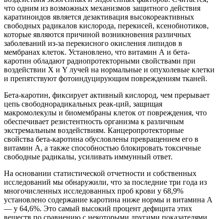
что одним из возможных механизмов защитного действия
каратиноидов является дезактивация высокореактивных
свободных радикалов кислорода, перекисей, ксенобиотиков,
которые являются причиной возникновения различных
заболеваний из-за перекисного окисления липидов в
мембранах клеток. Установлено, что витамин А и бета-
каротин обладают радиопротекторными свойствами при
воздействии Х и Y лучей на нормальные и опухолевые клетки
и препятствуют фотоиндуцирующим повреждениям тканей.
Бета-каротин, фиксирует активный кислород, чем прерывает
цепь свободнорадикальных реак-ций, защищая
макромолекулы и биомембраны клеток от повреждения, что
обеспечивает резистентность организма к различным
экстремальным воздействиям. Канцеропротекторные
свойства бета-каротина обусловлены превращением его в
витамин А, а также способностью блокировать токсичные
свободные радикалы, усиливать иммунный ответ.
На основании статистической отчетности и собственных
исследований мы обнаружили, что за последние три года из
многочисленных исследованных проб крови у 68,9%
установлено содержание каротина ниже нормы и витамина А
— у 64,6%. Это самый высокий процент дефицита этих
веществ по сравнению с некоторыми другими показателями