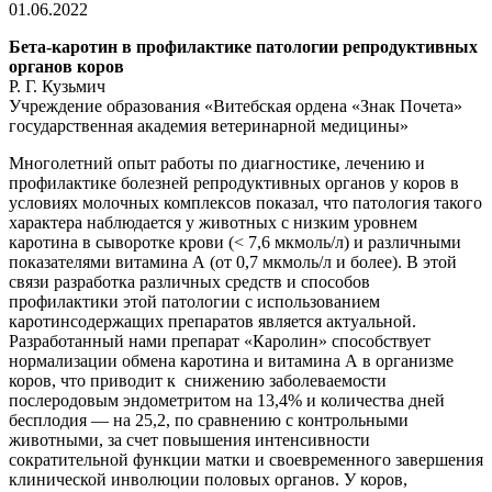
01.06.2022
Бета-каротин в профилактике патологии репродуктивных
органов коров
Р. Г. Кузьмич
Учреждение образования «Витебская ордена «Знак Почета»
государственная академия ветеринарной медицины»
Многолетний опыт работы по диагностике, лечению и
профилактике болезней репродуктивных органов у коров в
условиях молочных комплексов показал, что патология такого
характера наблюдается у животных с низким уровнем
каротина в сыворотке крови (< 7,6 мкмоль/л) и различными
показателями витамина А (от 0,7 мкмоль/л и более). В этой
связи разработка различных средств и способов
профилактики этой патологии с использованием
каротинсодержащих препаратов является актуальной.
Разработанный нами препарат «Каролин» способствует
нормализации обмена каротина и витамина А в организме
коров, что приводит к снижению заболеваемости
послеродовым эндометритом на 13,4% и количества дней
бесплодия — на 25,2, по сравнению с контрольными
животными, за счет повышения интенсивности
сократительной функции матки и своевременного завершения
клинической инволюции половых органов. У коров,