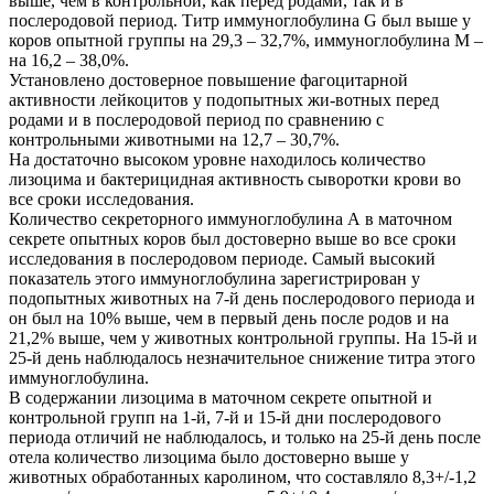
выше, чем в контрольной, как перед родами, так и в
послеродовой период. Титр иммуноглобулина G был выше у
коров опытной группы на 29,3 – 32,7%, иммуноглобулина М –
на 16,2 – 38,0%.
Установлено достоверное повышение фагоцитарной
активности лейкоцитов у подопытных жи-вотных перед
родами и в послеродовой период по сравнению с
контрольными животными на 12,7 – 30,7%.
На достаточно высоком уровне находилось количество
лизоцима и бактерицидная активность сыворотки крови во
все сроки исследования.
Количество секреторного иммуноглобулина А в маточном
секрете опытных коров был достоверно выше во все сроки
исследования в послеродовом периоде. Самый высокий
показатель этого иммуноглобулина зарегистрирован у
подопытных животных на 7-й день послеродового периода и
он был на 10% выше, чем в первый день после родов и на
21,2% выше, чем у животных контрольной группы. На 15-й и
25-й день наблюдалось незначительное снижение титра этого
иммуноглобулина.
В содержании лизоцима в маточном секрете опытной и
контрольной групп на 1-й, 7-й и 15-й дни послеродового
периода отличий не наблюдалось, и только на 25-й день после
отела количество лизоцима было достоверно выше у
животных обработанных каролином, что составляло 8,3+/-1,2