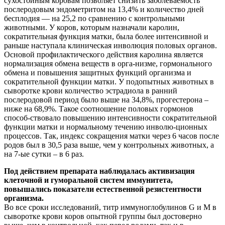
сухостойным коровам позволяет снизить заболеваемость
послеродовым эндометритом на 13,4% и количество дней
бесплодия — на 25,2 по сравнению с контрольными
животными. У коров, которым назначали каролин,
сократительная функция матки, была более интенсивной и
раньше наступала клиническая инволюция половых органов.
Основой профилактического действия каролина является
нормализация обмена веществ в орга-низме, гормонального
обмена и повышения защитных функций организма и
сократительной функции матки. У подопытных животных в
сыворотке крови количество эстрадиола в ранний
послеродовой период было выше на 34,8%, прогестерона –
ниже на 68,9%. Такое соотношение половых гормонов
способ-ствовало повышению интенсивности сократительной
функции матки и нормальному течению инволю-ционных
процессов. Так, индекс сокращения матки через 6 часов после
родов был в 30,5 раза выше, чем у контрольных животных, а
на 7-ые сутки – в 6 раз.
Под действием препарата наблюдалась активизация
клеточной и гуморальной систем иммунитета,
повышались показатели естественной резистентности
организма.
Во все сроки исследований, титр иммуноглобулинов G и М в
сыворотке крови коров опытной группы был достоверно