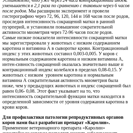
Установлено, что уже через 24 часа контракционный индекс
уменьшается в 2,1 раза по сравнению с таковым через 6 часов
после родов.
Мы расширили эксперимент и провели
гистерографию через 72, 96, 120, 144 и 168 часов после родов,
проследив интенсивность сокращений матки в ранний
пуэрперий, и установили повышение сократительной
активности миометрия через 72-96 часов после родов.
Самые низкие показатели интенсивности сокращений матки
мы зарегистрировали у животных с низким содержанием
каротина и витамина А в сыворотке крови. Контракционный
индекс у этих животных составил 0,003-0,005. У коров с
нормальным содержанием каротина и низким витамина А,
интен-сивность сокращений оказалась значительно выше и
контракционный индекс колебался в пределах 0,08-0,15. У
животных с низким уровнем каротина и нормальным
витамина А сократительная активность миометрия была
ниже, чем у предыдущих животных и индекс сокращений был
равен 0,06- 0,08. Этот факт указывает на то, что
интенсивность сократительной функции матки находится в
определенной зависимости от уровня содержания каротина в
крови коров.
Для профилактики патологии репродуктивных органов
коров нами был разработан препарат «Каролин».
Применение ветеринарного препарата «Каролин»