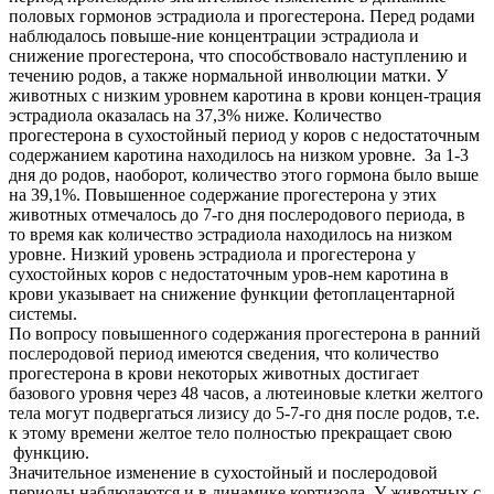
половых гормонов эстрадиола и прогестерона. Перед родами
наблюдалось повыше-ние концентрации эстрадиола и
снижение прогестерона, что способствовало наступлению и
течению родов, а также нормальной инволюции матки. У
животных с низким уровнем каротина в крови концен-трация
эстрадиола оказалась на 37,3% ниже. Количество
прогестерона в сухостойный период у коров с недостаточным
содержанием каротина находилось на низком уровне. За 1-3
дня до родов, наоборот, количество этого гормона было выше
на 39,1%. Повышенное содержание прогестерона у этих
животных отмечалось до 7-го дня послеродового периода, в
то время как количество эстрадиола находилось на низком
уровне. Низкий уровень эстрадиола и прогестерона у
сухостойных коров с недостаточным уров-нем каротина в
крови указывает на снижение функции фетоплацентарной
системы.
По вопросу повышенного содержания прогестерона в ранний
послеродовой период имеются сведения, что количество
прогестерона в крови некоторых животных достигает
базового уровня через 48 часов, а лютеиновые клетки желтого
тела могут подвергаться лизису до 5-7-го дня после родов, т.е.
к этому времени желтое тело полностью прекращает свою
функцию.
Значительное изменение в сухостойный и послеродовой
периоды наблюдаются и в динамике кортизола. У животных с