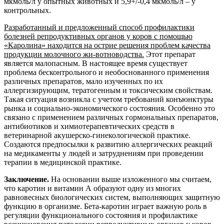
мкмоль/л у опытных животных и 5,9+/-0,4 мкмоль/л – у
контрольных.
Разработанный и предложенный способ профилактики
болезней репродуктивных органов у коров с помощью
«Каролина» находится на острие решения проблем качества
продукции молочного жи-вотноводства.
Этот препарат
является малопасным. В настоящее время существует
проблема бесконтрольного и необоснованного применения
различных препаратов, мало изученных по их
аллергизирующим, тератогенным и токсическим свойствам.
Такая ситуация возникла с учетом требований конъюнктуры
рынка и социально-экономического состояния. Особенно это
связано с применением различных гормональных препаратов,
антибиотиков и химиотерапевтических средств в
ветеринарной акушерско-гинекологической практике.
Создаются предпосылки к развитию аллергических реакций
на медикаменты у людей и затруднениям при проведении
терапии в медицинской практике.
Заключение.
На основании выше изложенного мы считаем,
что каротин и витамин А образуют одну из многих
равновесных биологических систем, выполняющих защитную
функцию в организме. Бета-каротин играет важную роль в
регуляции функционального состояния и профилактике