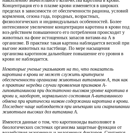
накоплению значительного количества каротина в крови.
Концентрация его в плазме крови изменяется в широких
пределах в зависимости от обеспеченности рациона, условий
кормления, сезона года, породных, возрастных,
физиологических и индивидуальных особенностей. Более
интенсивное увеличение концентрации каротина в крови под
воз-действием повышенного его потребления происходит у
животных на фоне истощенных запасов витами-на А в
организме. В практике такая картина наблюдается весной при
выгоне животных на пастбище. По мере насыщения
организма каротином дальнейшее повышение его уровня в
крови не наблюдается.
Некоторые ученые указывают на то, что показатель
каротина в крови не может служить критерием
обеспеченности организма животных витамином А, так как
в практике нередки случаи проявления признаков А-
гиповитаминоза при достаточно высоком уровне каротина в
крови и, наоборот, нормального состояния А-витаминного
обмена при критически низком содержании каротина в крови.
Последнее чаще наблюдается при инъекциях или скармливании
животным высоких доз витамина А.
Имеются данные о том, что каротиноиды выполняют в
биологических системах организма защитные функции от
воздействия экзогенных и эндогенных факторов. Считается,