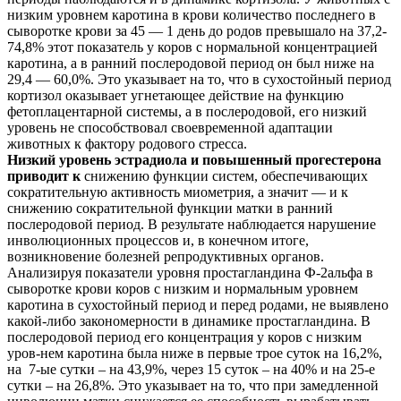
низким уровнем каротина в крови количество последнего в
сыворотке крови за 45 — 1 день до родов превышало на 37,2-
74,8% этот показатель у коров с нормальной концентрацией
каротина, а в ранний послеродовой период он был ниже на
29,4 — 60,0%. Это указывает на то, что в сухостойный период
кортизол оказывает угнетающее действие на функцию
фетоплацентарной системы, а в послеродовой, его низкий
уровень не способствовал своевременной адаптации
животных к фактору родового стресса.
Низкий уровень эстрадиола и повышенный прогестерона
приводит к
снижению функции систем, обеспечивающих
сократительную активность миометрия, а значит — и к
снижению сократительной функции матки в ранний
послеродовой период. В результате наблюдается нарушение
инволюционных процессов и, в конечном итоге,
возникновение болезней репродуктивных органов.
Анализируя показатели уровня простагландина Ф-2альфа в
сыворотке крови коров с низким и нормальным уровнем
каротина в сухостойный период и перед родами, не выявлено
какой-либо закономерности в динамике простагландина. В
послеродовой период его концентрация у коров с низким
уров-нем каротина была ниже в первые трое суток на 16,2%,
на 7-ые сутки – на 43,9%, через 15 суток – на 40% и на 25-е
сутки – на 26,8%. Это указывает на то, что при замедленной