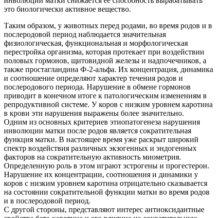
инволюции матки снижается ее способность вырабатывать
это биологически активное вещество.
Таким образом, у животных перед родами, во время родов и в
послеродовой период наблюдается значительная
физиологическая, функциональная и морфологическая
перестройка организма, которая протекает при воздействии
половых гормонов, щитовидной железы и надпочечников, а
также простагландина Ф-2-альфа. Их концентрация, динамика
и соотношение определяют характер течения родов и
послеродового периода. Нарушение в обмене гормонов
приводит в конечном итоге к патологическим изменениям в
репродуктивной системе. У коров с низким уровнем каротина
в крови эти нарушения выражены более значительно.
Одним из основных критериев этиопатогенеза нарушения
инволюции матки после родов является сократительная
функция матки. В настоящее время уже раскрыт широкий
спектр воздействия различных экзогенных и эндогенных
факторов на сократительную активность миометрия.
Определенную роль в этом играют эстрогены и прогестерон.
Нарушение их концентрации, соотношения и динамики у
коров с низким уровнем каротина отрицательно сказывается
на состоянии сократительной функции матки во время родов
и в послеродовой период.
С другой стороны, представляют интерес антиоксидантные