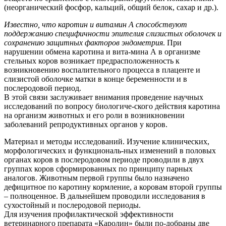
(неорганический фосфор, кальций, общий белок, сахар и др.).
Известно, что каротин и витамин А способствуют
поддержанию специфичности эпителия слизистых оболочек и
сохранению защитных факторов эндометрия
. При
нарушении обмена каротина и вита-мина А в организме
стельных коров возникает предрасположенность к
возникновению воспалительного процесса в плаценте и
слизистой оболочке матки в конце беременности и в
послеродовой период.
В этой связи заслуживает внимания проведение научных
исследований по вопросу биологиче-ского действия каротина
на организм животных и его роли в возникновении
заболеваний репродуктивных органов у коров.
Материал и методы исследований. Изучение клинических,
морфологических и функциональ-ных изменений в половых
органах коров в послеродовом периоде проводили в двух
группах коров сформированных по принципу парных
аналогов. Животным первой группы было назначено
дефицитное по каротину кормление, а коровам второй группы
– полноценное. В дальнейшем проводили исследования в
сухостойный и послеродовой периоды.
Для изучения профилактической эффективности
ветеринарного препарата «Каролин» были по-добраны две