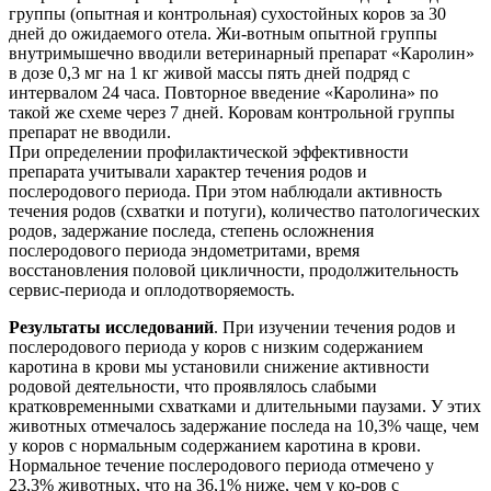
группы (опытная и контрольная) сухостойных коров за 30
дней до ожидаемого отела. Жи-вотным опытной группы
внутримышечно вводили ветеринарный препарат «Каролин»
в дозе 0,3 мг на 1 кг живой массы пять дней подряд с
интервалом 24 часа. Повторное введение «Каролина» по
такой же схеме через 7 дней. Коровам контрольной группы
препарат не вводили.
При определении профилактической эффективности
препарата учитывали характер течения родов и
послеродового периода. При этом наблюдали активность
течения родов (схватки и потуги), количество патологических
родов, задержание последа, степень осложнения
послеродового периода эндометритами, время
восстановления половой цикличности, продолжительность
сервис-периода и оплодотворяемость.
Результаты исследований
. При изучении течения родов и
послеродового периода у коров с низким содержанием
каротина в крови мы установили снижение активности
родовой деятельности, что проявлялось слабыми
кратковременными схватками и длительными паузами. У этих
животных отмечалось задержание последа на 10,3% чаще, чем
у коров с нормальным содержанием каротина в крови.
Нормальное течение послеродового периода отмечено у
23,3% животных, что на 36,1% ниже, чем у ко-ров с